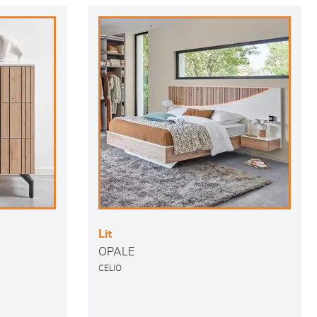
Lit
OPALE
CELIO