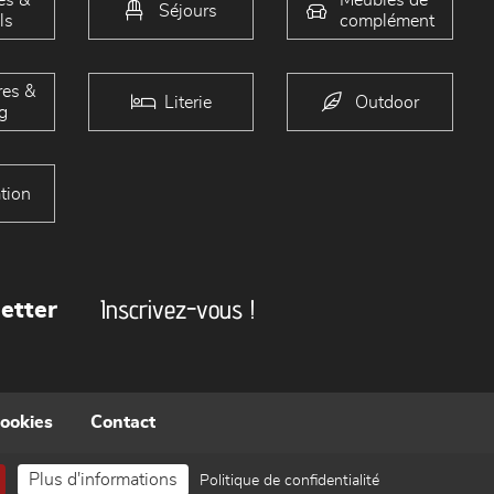
Séjours
ls
complément
es &
Literie
Outdoor
g
tion
Inscrivez-vous !
etter
cookies
Contact
Plus d'informations
Politique de confidentialité