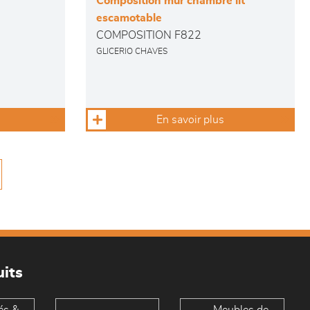
Composition mur chambre lit
escamotable
COMPOSITION F822
GLICERIO CHAVES
En savoir plus
its
és &
Meubles de