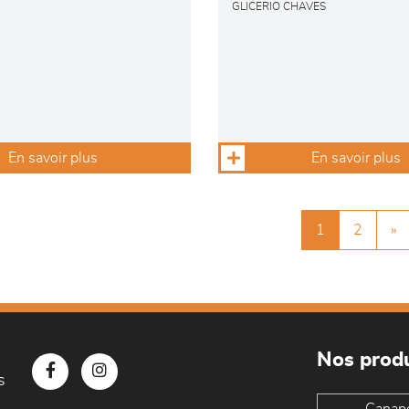
GLICERIO CHAVES
En savoir plus
En savoir plus
1
2
»
Nos produ
s
Canap