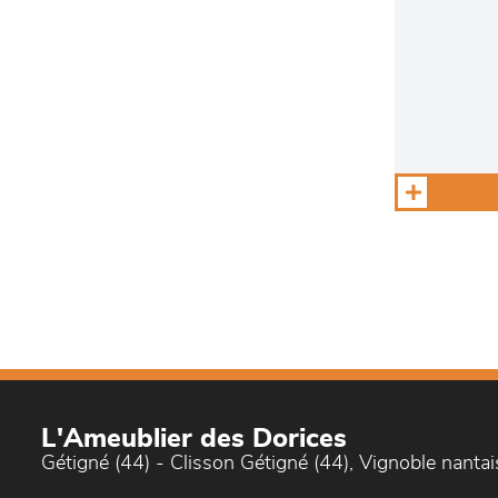
L'Ameublier des Dorices
Gétigné (44) - Clisson Gétigné (44), Vignoble nantai