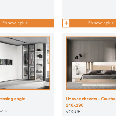
En savoir plus
En savoir plus
ressing angle
Lit avec chevets - Couch
140x190
VOGUE
AVES