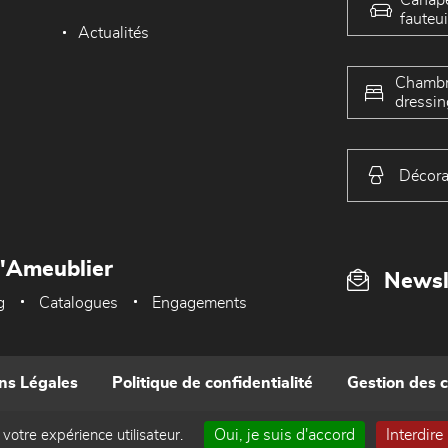
fauteui
Actualités
Chambr
dressin
Décora
L'Ameublier
Newsl
g
Catalogues
Engagements
ns Légales
Politique de confidentialité
Gestion des 
Oui, je suis d'accord
Interdire
 votre expérience utilisateur.
Réalisé par WEB Enseignes