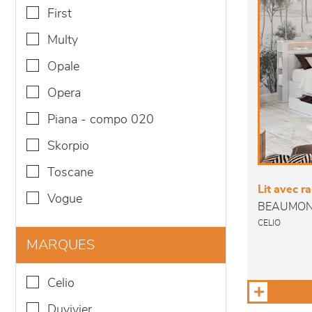
first
multy
opale
opera
piana - compo 020
skorpio
toscane
Lit avec 
vogue
BEAUMO
CELIO
MARQUES
celio
duvivier