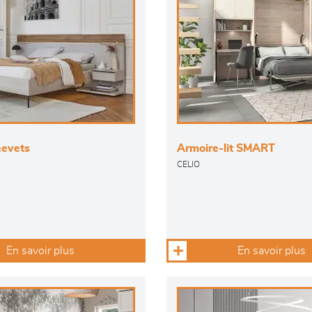
hevets
Armoire-lit SMART
CELIO
En savoir plus
En savoir plus