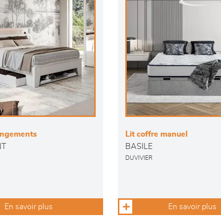
rangements
Lit coffre manuel
NT
BASILE
DUVIVIER
En savoir plus
En savoir plus