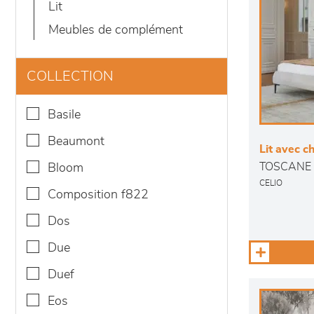
lit
meubles de complément
COLLECTION
basile
beaumont
Lit avec c
TOSCANE
bloom
CELIO
composition f822
dos
due
duef
eos