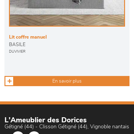
Lit coffre manuel
BASILE
DUVIVIER
En savoir plus
L'Ameublier des Dorices
Gétigné (44) - Clisson Gétigné (44), Vignoble nantais