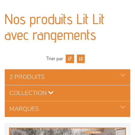
canapés et fauteuils
Nos produits Lit Lit
séjours
avec rangements
meubles de complément
chambres et dressing
Trier par
literie
2 PRODUITS
outdoor
COLLECTION
décoration
MARQUES