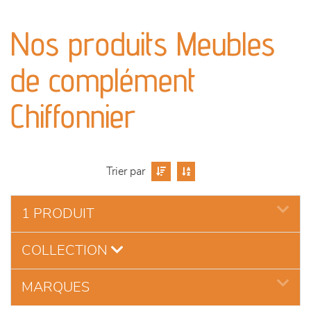
canapés et fauteuils
Nos produits Meubles
séjours
de complément
meubles de complément
Chiffonnier
chambres et dressing
literie
Trier par
outdoor
1 PRODUIT
décoration
COLLECTION
MARQUES