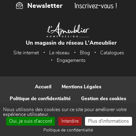
Inscrivez-vous !
Newsletter
Un magasin du réseau L'Ameublier
Site internet
Le réseau
Blog
Catalogues
Engagements
Accueil
Mentions Légales
Politique de confidentialité
Gestion des cookies
Nous utilisons des cookies sur ce site pour améliorer votre
Contact
expérience utilisateur.
Oui, je suis d'accord
Interdire
Plus d'informations
Réalisé par WEB Enseignes
Politique de confidentialité