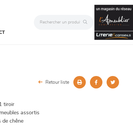
CT
Retour liste
 tiroir
s meubles assortis
s de chêne