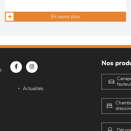
En savoir plus
Nos produ
s
Canap
fauteui
Actualités
Chambr
dressin
Décora