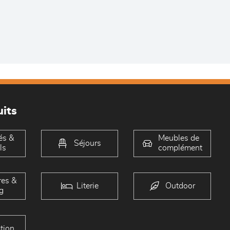
its
és &
Meubles de
Séjours
ls
complément
es &
Literie
Outdoor
g
tion