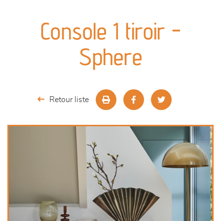
canapés et fauteuils
Console 1 tiroir -
séjours
Sphere
meubles de complément
chambres et dressing
Retour liste
literie
outdoor
décoration