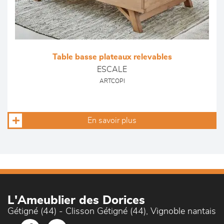
Table basse plateaux relevables
ESCALE
ARTCOPI
En savoir plus
L'Ameublier des Dorices
Gétigné (44) - Clisson Gétigné (44), Vignoble nantais