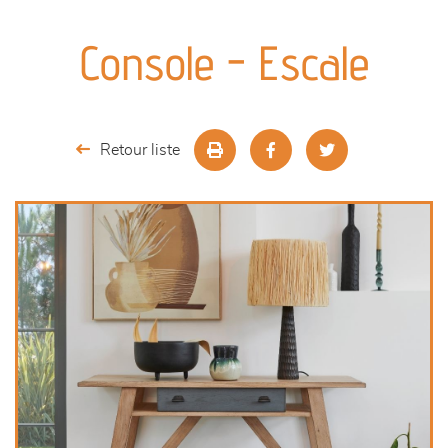
canapés et fauteuils
Console - Escale
séjours
meubles de complément
Retour liste
chambres et dressing
literie
outdoor
décoration