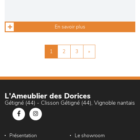
En savoir plus
1
2
3
»
L'Ameublier des Dorices
Gétigné (44) - Clisson Gétigné (44), Vignoble nantais
Présentation
Le showroom