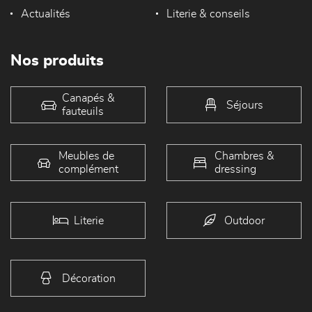
Actualités
Literie & conseils
Nos produits
Canapés &
Séjours
fauteuils
Meubles de
Chambres &
complément
dressing
Literie
Outdoor
Décoration