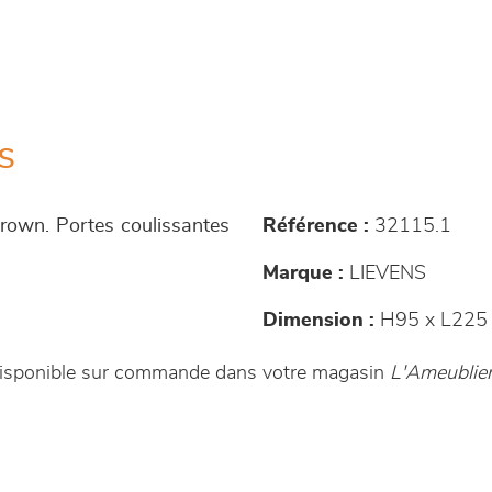
s
Brown. Portes coulissantes
Référence :
32115.1
Marque :
LIEVENS
Dimension :
H95 x L225 
t disponible sur commande dans votre magasin
L'Ameublier