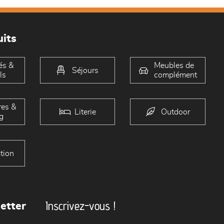
its
és &
Meubles de
Séjours
ls
complément
es &
Literie
Outdoor
g
tion
Inscrivez-vous !
etter