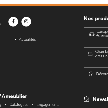
Nos produ
s
Canap
fauteui
Actualités
Chambr
dressin
Décora
L'Ameublier
Newsl
g
Catalogues
Engagements