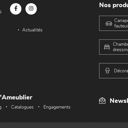
Nos produ
s
Canap
fauteui
Actualités
Chambr
dressin
Décora
L'Ameublier
Newsl
g
Catalogues
Engagements