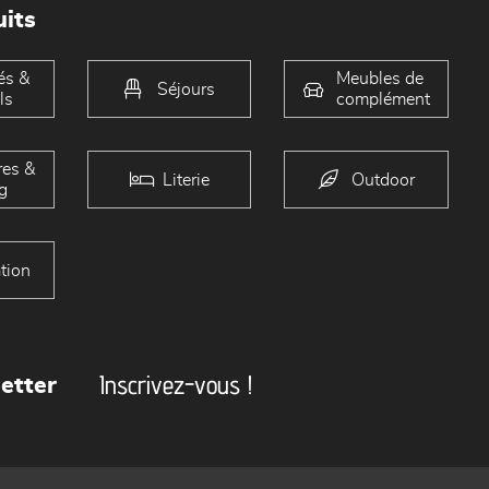
its
és &
Meubles de
Séjours
ls
complément
es &
Literie
Outdoor
g
tion
Inscrivez-vous !
etter