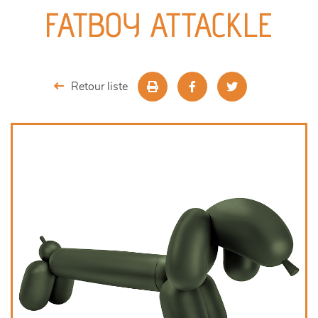
canapés et fauteuils
FATBOY ATTACKLE
séjours
meubles de complément
Retour liste
chambres et dressing
literie
outdoor
décoration