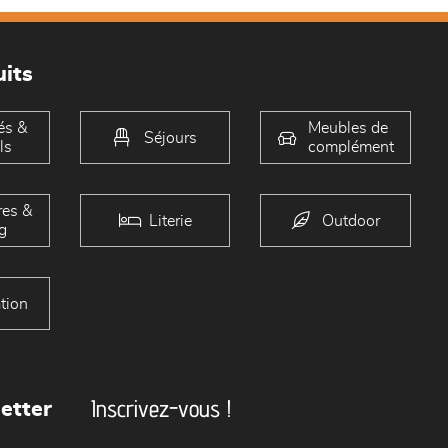
its
és &
Meubles de
Séjours
ls
complément
es &
Literie
Outdoor
g
tion
Inscrivez-vous !
etter