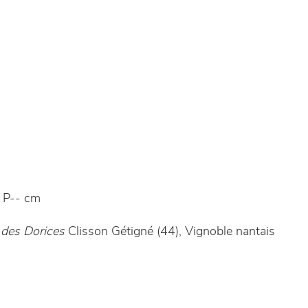
 P-- cm
 des Dorices
Clisson Gétigné (44), Vignoble nantais