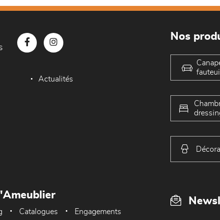
Nos produ
s
Canap
fauteui
Actualités
Chambr
dressin
Décora
L'Ameublier
Newsl
g
Catalogues
Engagements