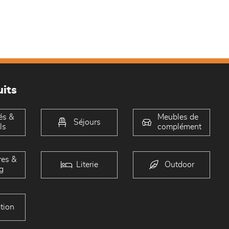
its
és &
Meubles de
Séjours
ls
complément
es &
Literie
Outdoor
g
tion