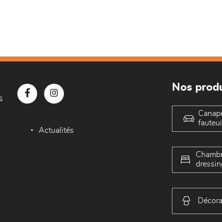
Nos produ
s
Canap
fauteui
Actualités
Chambr
dressin
Décora