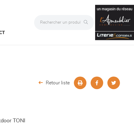
CT
Retour liste
utdoor TONI