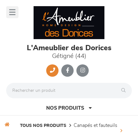
Panneau de gestion des cookies
lose
nu
L'Ameublier des Dorices
Gétigné (44)
NOS PRODUITS
canapés et fauteuils
TOUS NOS PRODUITS