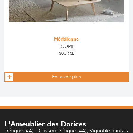
Méridienne
TOOPIE
SOURICE
En savoir plus
L'Ameublier des Dorices
Gétigné (44) - Clisson Gétigné (44), Vignoble nantais