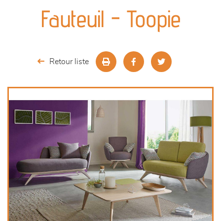
canapés et fauteuils
Fauteuil - Toopie
séjours
meubles de complément
Retour liste
chambres et dressing
literie
outdoor
décoration