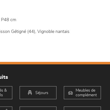
 P48 cm
isson Gétigné (44), Vignoble nantais
its
és &
Meubles de
Séjours
ls
complément