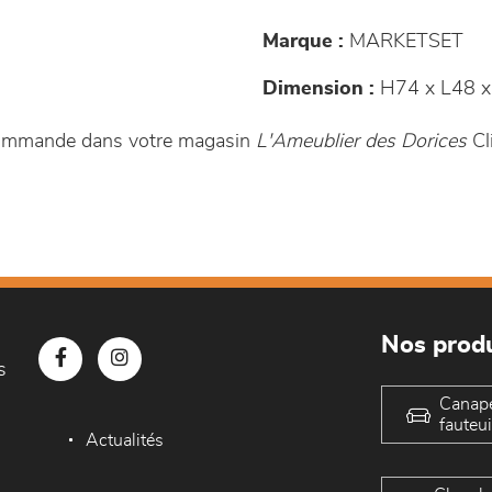
Marque :
MARKETSET
Dimension :
H74 x L48 x
commande dans votre magasin
L'Ameublier des Dorices
Cl
Nos produ
s
Canap
fauteui
Actualités