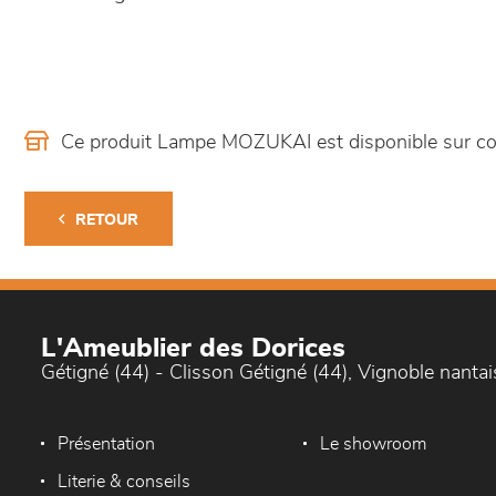
Ce produit Lampe MOZUKAI est disponible sur 
RETOUR
L'Ameublier des Dorices
Gétigné (44) - Clisson Gétigné (44), Vignoble nantai
Présentation
Le showroom
Literie & conseils