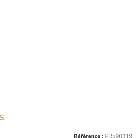
s
Référence :
PR590319