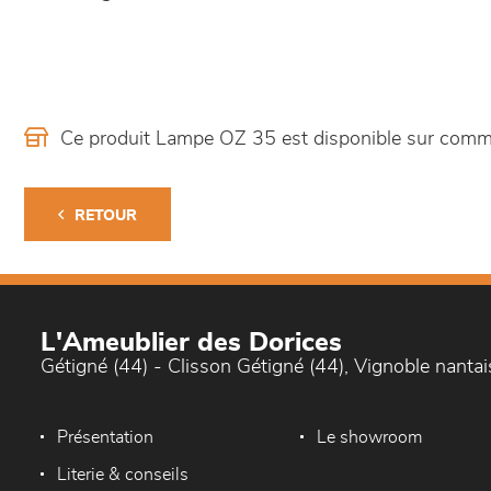
Ce produit Lampe OZ 35 est disponible sur com
RETOUR
L'Ameublier des Dorices
Gétigné (44) - Clisson Gétigné (44), Vignoble nantai
Présentation
Le showroom
Literie & conseils