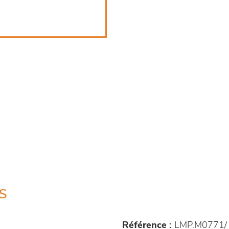
s
Référence :
LMP.M0771/