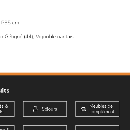
 P35 cm
n Gétigné (44), Vignoble nantais
its
és &
Meubles de
Séjours
ls
complément