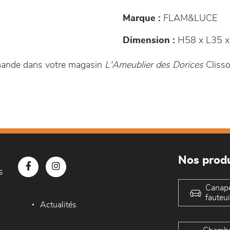
Marque :
FLAM&LUCE
Dimension :
H58 x L35 x
mande dans votre magasin
L'Ameublier des Dorices
Clisso
Nos produ
s
Canap
fauteui
Actualités