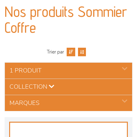
canapés et fauteuils
Nos produits Sommier
séjours
Coffre
meubles de complément
chambres et dressing
Trier par
literie
1 PRODUIT
COLLECTION
outdoor
MARQUES
décoration