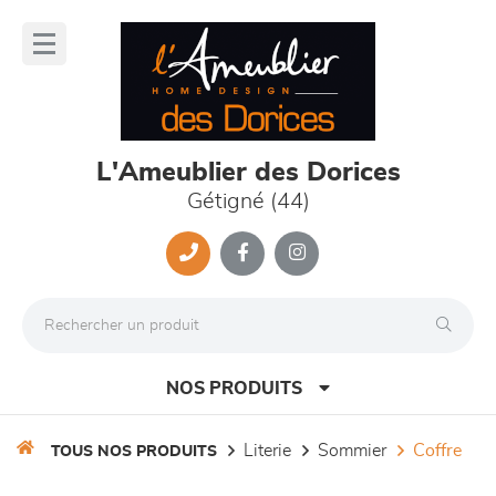
Panneau de gestion des cookies
lose
nu
L'Ameublier des Dorices
Gétigné (44)
NOS PRODUITS
literie
sommier
coffre
TOUS NOS PRODUITS