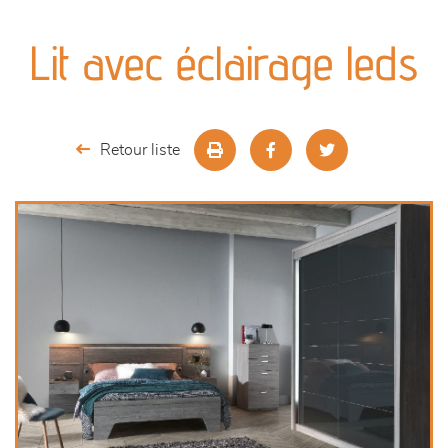
canapés et fauteuils
Lit avec éclairage leds
séjours
meubles de complément
Retour liste
chambres et dressing
literie
outdoor
décoration