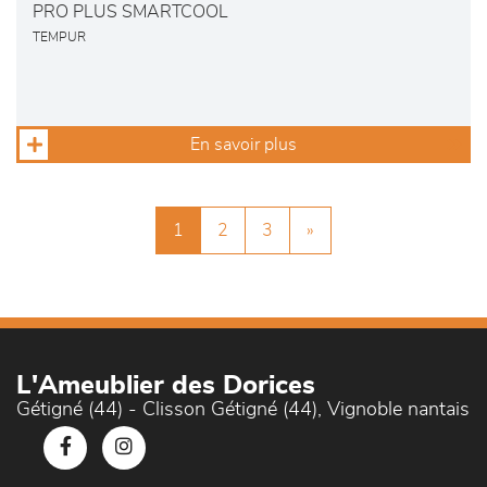
PRO PLUS SMARTCOOL
TEMPUR
En savoir plus
1
2
3
»
L'Ameublier des Dorices
Gétigné (44) - Clisson Gétigné (44), Vignoble nantais