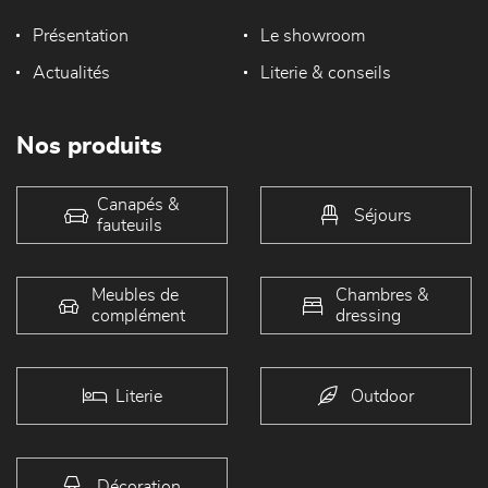
Présentation
Le showroom
Actualités
Literie & conseils
Nos produits
Canapés &
Séjours
fauteuils
Meubles de
Chambres &
complément
dressing
Literie
Outdoor
Décoration