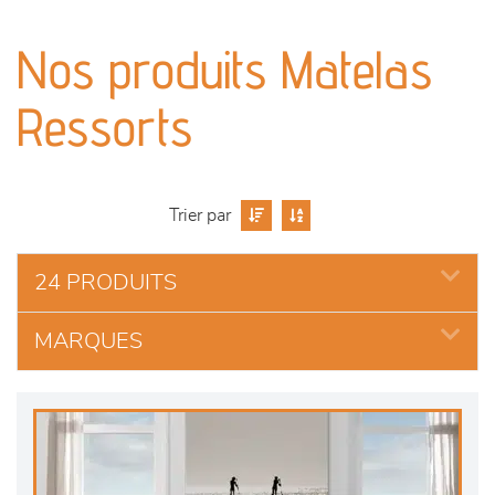
canapés et fauteuils
Nos produits Matelas
séjours
Ressorts
meubles de complément
chambres et dressing
Trier par
literie
24 PRODUITS
outdoor
MARQUES
décoration