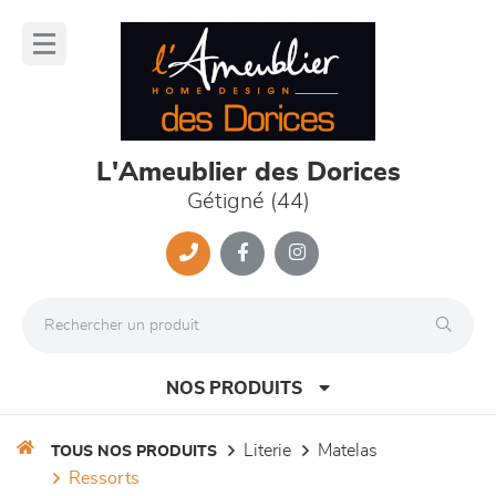
Panneau de gestion des cookies
lose
nu
L'Ameublier des Dorices
Gétigné (44)
NOS PRODUITS
literie
matelas
TOUS NOS PRODUITS
ressorts