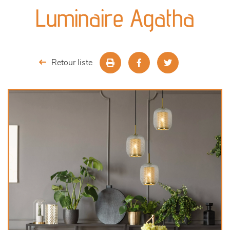
canapés et fauteuils
Luminaire Agatha
séjours
meubles de complément
Retour liste
chambres et dressing
literie
outdoor
décoration