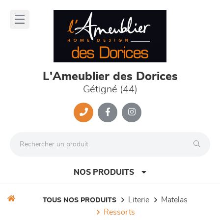
Panneau de gestion des cookies
lose
nu
L'Ameublier des Dorices
Gétigné (44)
NOS PRODUITS
literie
matelas
TOUS NOS PRODUITS
ressorts