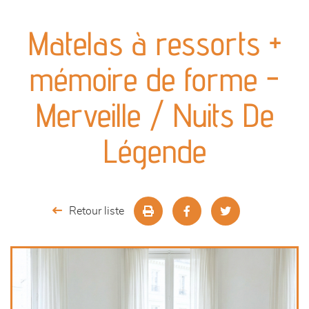
canapés et fauteuils
Matelas à ressorts +
séjours
mémoire de forme -
meubles de complément
Merveille / Nuits De
chambres et dressing
Légende
literie
outdoor
Retour liste
décoration