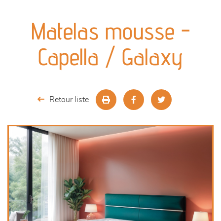
canapés et fauteuils
Matelas mousse -
séjours
Capella / Galaxy
meubles de complément
chambres et dressing
Retour liste
literie
outdoor
décoration