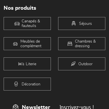
Nos produits
Canapés &
Séjours
fauteuils
Meubles de
Chambres &
complément
dressing
Literie
Outdoor
Décoration
Inscrivez-vous !
Newsletter