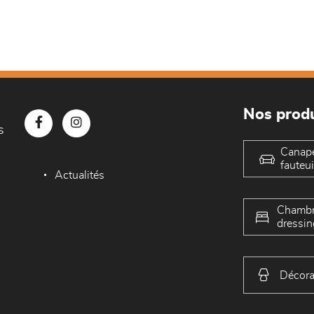
Nos produ
s
Canap
fauteui
Actualités
Chambr
dressin
Décora