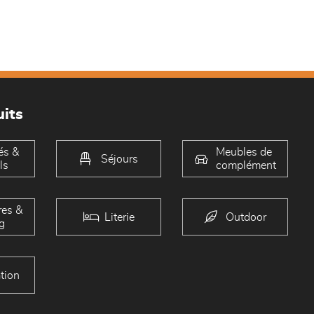
its
és &
Meubles de
Séjours
ls
complément
es &
Literie
Outdoor
g
tion