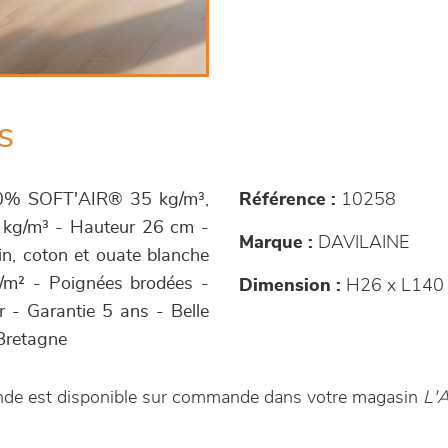
s
100% SOFT'AIR® 35 kg/m³,
Référence :
10258
 kg/m³ - Hauteur 26 cm -
Marque :
DAVILAINE
in, coton et ouate blanche
/m² - Poignées brodées -
Dimension :
H26 x L140
 - Garantie 5 ans - Belle
 Bretagne
ende est disponible sur commande dans votre magasin
L'