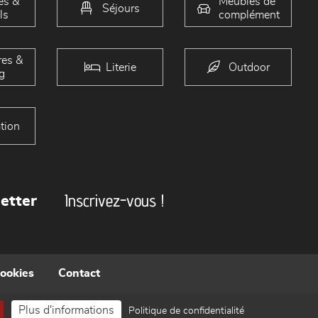
és &
Meubles de
Séjours
ls
complément
es &
Literie
Outdoor
g
tion
Inscrivez-vous !
etter
cookies
Contact
Plus d'informations
Politique de confidentialité