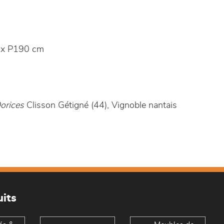
 x P190 cm
orices
Clisson Gétigné (44), Vignoble nantais
its