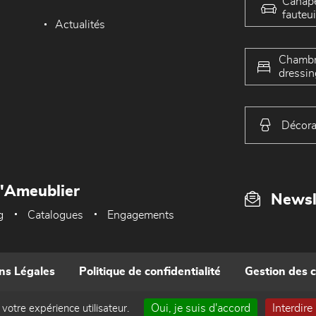
Canap
fauteui
Actualités
Chambr
dressin
Décora
L'Ameublier
Newsl
g
Catalogues
Engagements
ns Légales
Politique de confidentialité
Gestion des 
Oui, je suis d'accord
Interdire
 votre expérience utilisateur.
Réalisé par WEB Enseignes