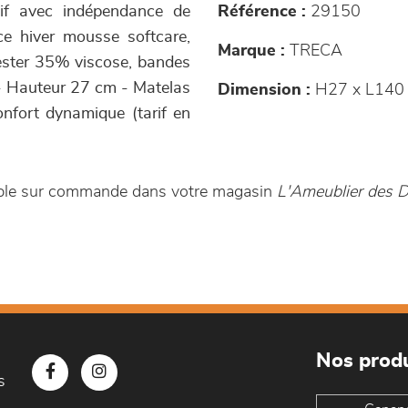
if avec indépendance de
Référence :
29150
ce hiver mousse softcare,
Marque :
TRECA
lyester 35% viscose, bandes
- Hauteur 27 cm - Matelas
Dimension :
H27 x L140
nfort dynamique (tarif en
ible sur commande dans votre magasin
L'Ameublier des D
Nos produ
s