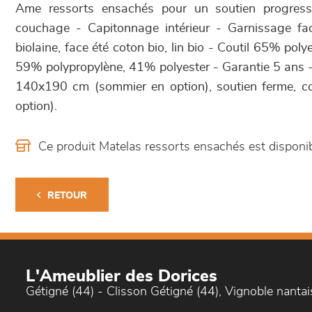
Ame ressorts ensachés pour un soutien progress
couchage - Capitonnage intérieur - Garnissage fa
biolaine, face été coton bio, lin bio - Coutil 65% po
59% polypropylène, 41% polyester - Garantie 5 ans 
140x190 cm (sommier en option), soutien ferme, co
option).
Ce produit Matelas ressorts ensachés est dispon
RETOUR
L'Ameublier des Dorices
Gétigné (44) - Clisson Gétigné (44), Vignoble nantai