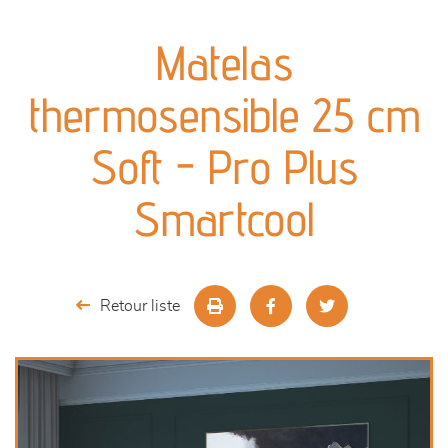
canapés et fauteuils
Matelas
séjours
thermosensible 25 cm
meubles de complément
Soft - Pro Plus
chambres et dressing
Smartcool
literie
outdoor
Retour liste
décoration