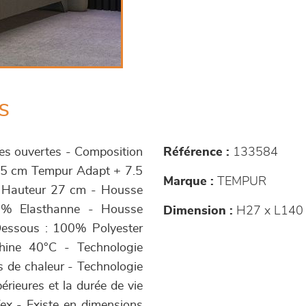
s
les ouvertes - Composition
Référence :
133584
 5 cm Tempur Adapt + 7.5
Marque :
TEMPUR
 Hauteur 27 cm - Housse
 1% Elasthanne - Housse
Dimension :
H27 x L140
 Dessous : 100% Polyester
hine 40°C - Technologie
s de chaleur - Technologie
rieures et la durée de vie
ex - Existe en dimensions