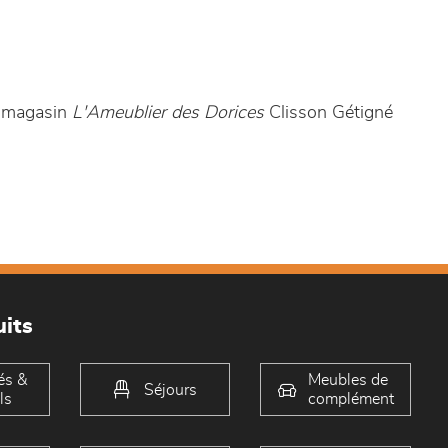
e magasin
L'Ameublier des Dorices
Clisson Gétigné
its
és &
Meubles de
Séjours
ls
complément