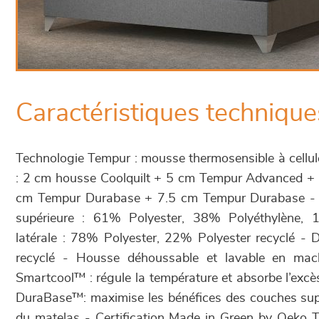
Caractéristiques technique
Technologie Tempur : mousse thermosensible à cellu
: 2 cm housse Coolquilt + 5 cm Tempur Advanced +
cm Tempur Durabase + 7.5 cm Tempur Durabase -
supérieure : 61% Polyester, 38% Polyéthylène,
latérale : 78% Polyester, 22% Polyester recyclé -
recyclé - Housse déhoussable et lavable en mac
Smartcool™ : régule la température et absorbe l’excè
DuraBase™: maximise les bénéfices des couches supé
du matelas - Certification Made in Green by Oeko T