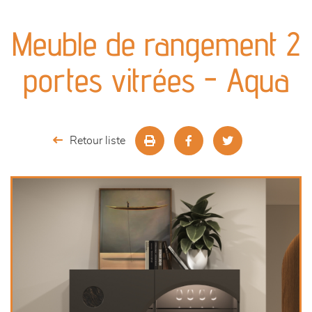
canapés et fauteuils
Meuble de rangement 2
séjours
portes vitrées - Aqua
meubles de complément
chambres et dressing
Retour liste
literie
outdoor
décoration