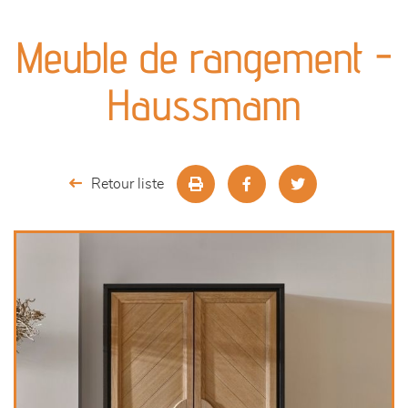
canapés et fauteuils
Meuble de rangement -
séjours
Haussmann
meubles de complément
chambres et dressing
Retour liste
literie
outdoor
décoration