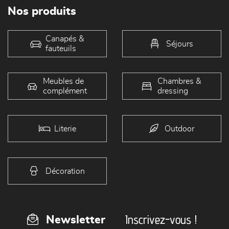
Nos produits
Canapés &
Séjours
fauteuils
Meubles de
Chambres &
complément
dressing
Literie
Outdoor
Décoration
Inscrivez-vous !
Newsletter