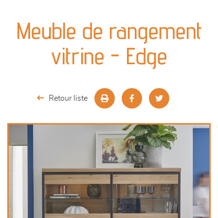
canapés et fauteuils
Meuble de rangement
séjours
vitrine - Edge
meubles de complément
chambres et dressing
Retour liste
literie
outdoor
décoration