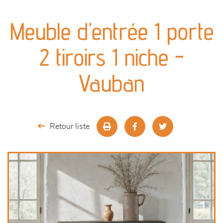
canapés et fauteuils
Meuble d’entrée 1 porte
séjours
2 tiroirs 1 niche -
meubles de complément
Vauban
chambres et dressing
literie
Retour liste
outdoor
décoration