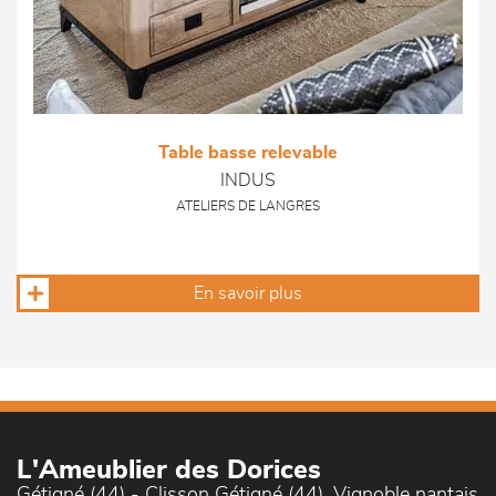
Table basse relevable
INDUS
ATELIERS DE LANGRES
En savoir plus
L'Ameublier des Dorices
Gétigné (44) - Clisson Gétigné (44), Vignoble nantais