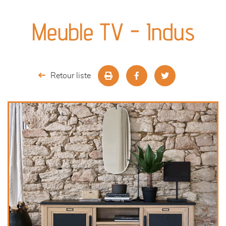
canapés et fauteuils
Meuble TV - Indus
séjours
meubles de complément
Retour liste
chambres et dressing
literie
outdoor
décoration