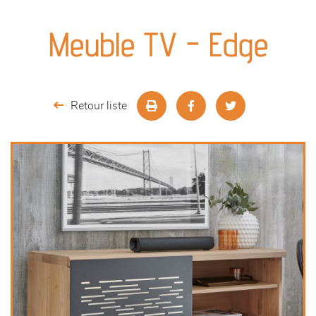
canapés et fauteuils
Meuble TV - Edge
séjours
meubles de complément
Retour liste
chambres et dressing
literie
outdoor
décoration