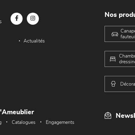
Nos produ
s
Canap
fauteui
Actualités
Chambr
dressin
Décora
L'Ameublier
Newsl
g
Catalogues
Engagements