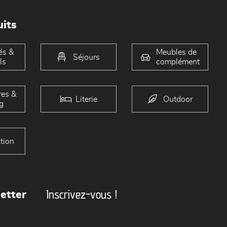
its
és &
Meubles de
Séjours
ls
complément
es &
Literie
Outdoor
g
tion
Inscrivez-vous !
etter