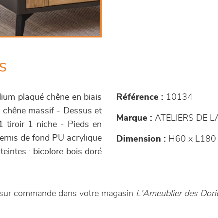
s
ium plaqué chêne en biais
Référence :
10134
n chêne massif - Dessus et
Marque :
ATELIERS DE 
 tiroir 1 niche - Pieds en
vernis de fond PU acrylique
Dimension :
H60 x L180 
teintes : bicolore bois doré
 sur commande dans votre magasin
L'Ameublier des Dori