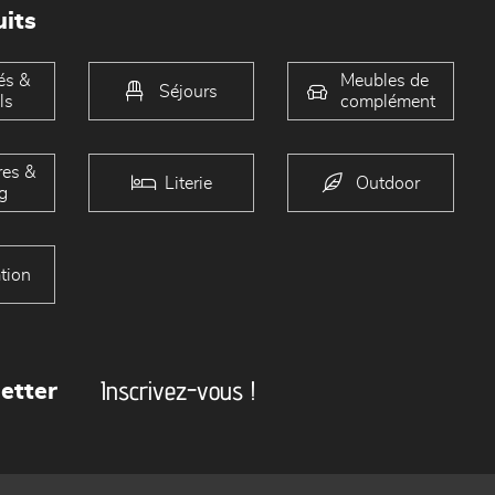
its
és &
Meubles de
Séjours
ls
complément
es &
Literie
Outdoor
g
tion
Inscrivez-vous !
etter