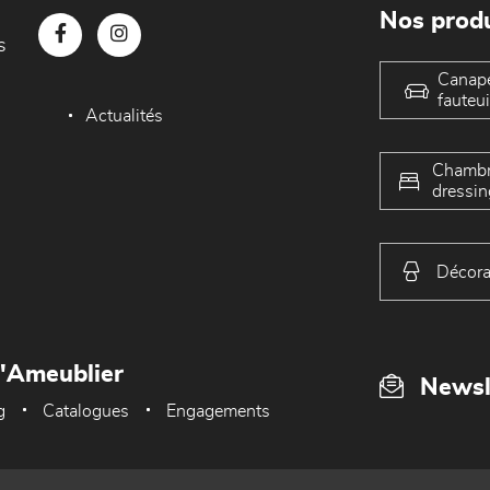
Nos produ
s
Canap
fauteui
Actualités
Chambr
dressin
Décora
L'Ameublier
Newsl
g
Catalogues
Engagements