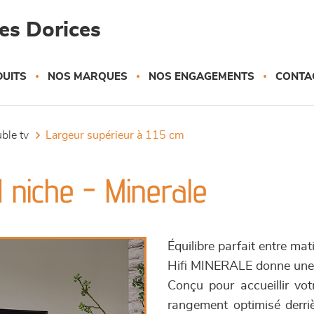
es Dorices
UITS
NOS MARQUES
NOS ENGAGEMENTS
CONTA
uble tv
largeur supérieur à 115 cm
1 niche - Minerale
Équilibre parfait entre ma
Hifi MINERALE donne une 
Conçu pour accueillir vot
rangement optimisé derri