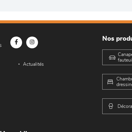
Nos produ
s
Canap
fauteui
Actualités
Chambr
dressin
Décora