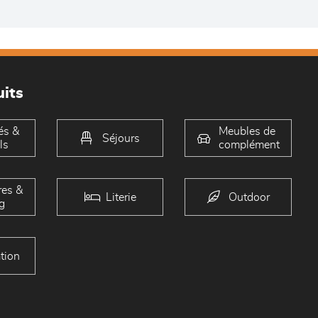
its
és &
Meubles de
Séjours
ls
complément
es &
Literie
Outdoor
g
tion