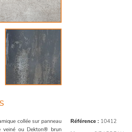
s
ramique collée sur panneau
Référence :
10412
ige veiné ou Dekton® brun