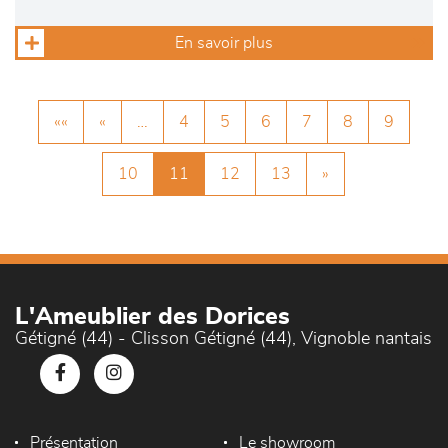
En savoir plus
««
«
…
4
5
6
7
8
9
10
11
12
13
»
L'Ameublier des Dorices
Gétigné (44) - Clisson Gétigné (44), Vignoble nantais
Présentation
Le showroom