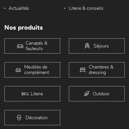
Actualités
Literie & conseils
Nos produits
Canapés &
Séjours
fauteuils
Meubles de
Chambres &
complément
dressing
Literie
Outdoor
Décoration