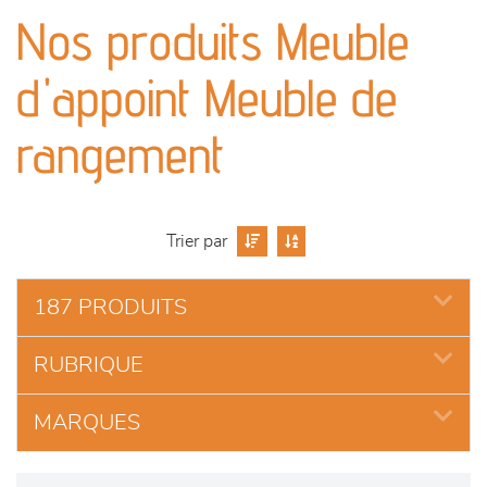
canapés et fauteuils
Nos produits Meuble
séjours
d'appoint Meuble de
meubles de complément
rangement
chambres et dressing
Trier par
literie
187 PRODUITS
outdoor
RUBRIQUE
décoration
MARQUES