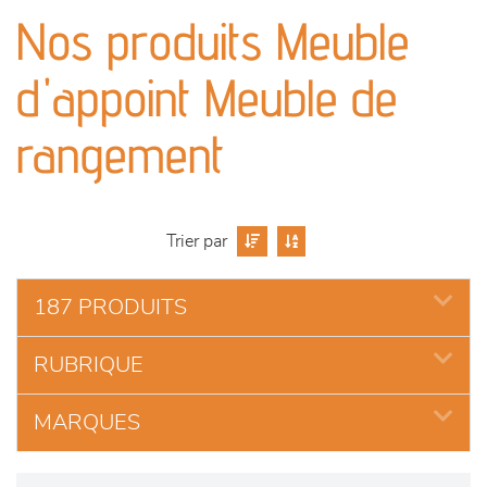
canapés et fauteuils
Nos produits Meuble
séjours
d'appoint Meuble de
meubles de complément
rangement
chambres et dressing
Trier par
literie
187 PRODUITS
outdoor
RUBRIQUE
décoration
MARQUES