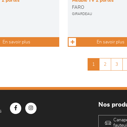
 2 portes
Meuble TV 2 portes
FARO
GIRARDEAU
En savoir plus
En savoir plus
1
2
3
Nos produ
s
Canap
fauteui