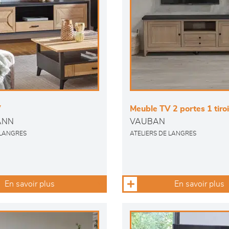
V
Meuble TV 2 portes 1 tiroi
ANN
VAUBAN
 LANGRES
ATELIERS DE LANGRES
En savoir plus
En savoir plus