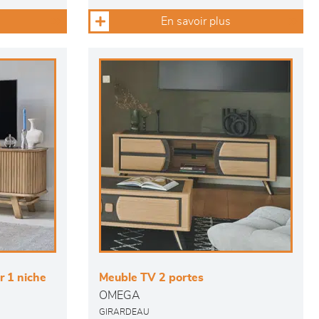
En savoir plus
r 1 niche
Meuble TV 2 portes
OMEGA
GIRARDEAU