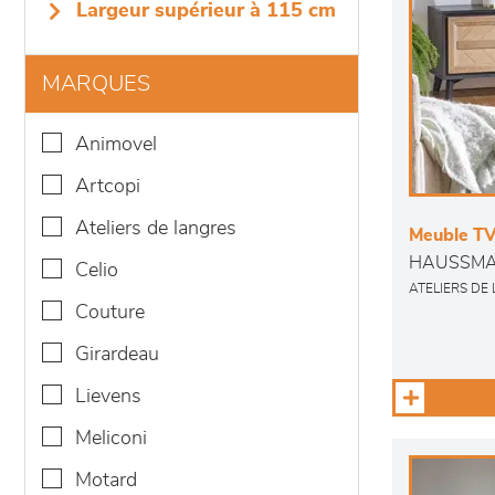
largeur supérieur à 115 cm
MARQUES
animovel
artcopi
ateliers de langres
Meuble T
HAUSSM
celio
ATELIERS DE
couture
girardeau
lievens
meliconi
motard