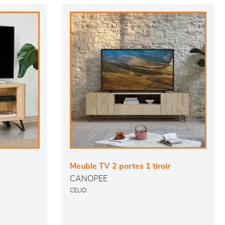
Meuble TV 2 portes 1 tiroir
CANOPEE
CELIO