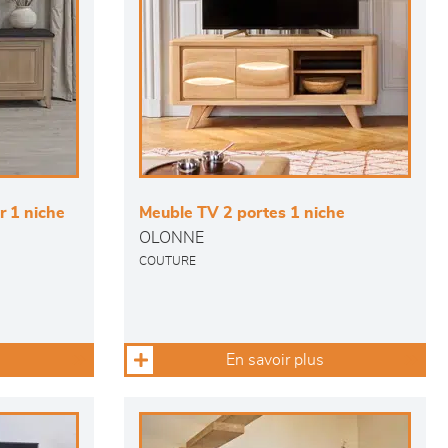
r 1 niche
Meuble TV 2 portes 1 niche
OLONNE
COUTURE
En savoir plus