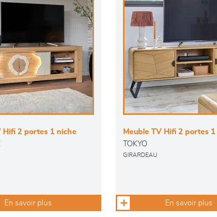
Hifi 2 portes 1 niche
Meuble TV Hifi 2 portes 1
E
TOKYO
GIRARDEAU
En savoir plus
En savoir plus