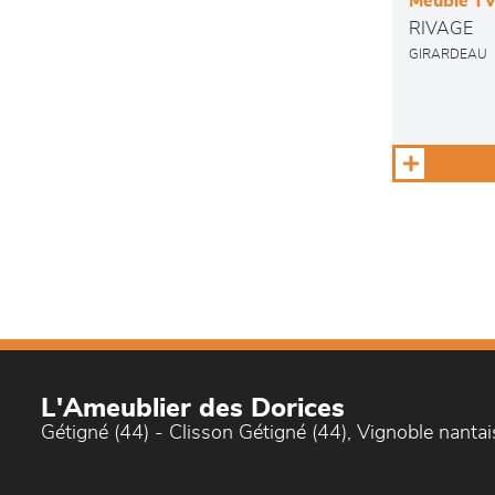
Meuble TV
RIVAGE
GIRARDEAU
L'Ameublier des Dorices
Gétigné (44) - Clisson Gétigné (44), Vignoble nantai