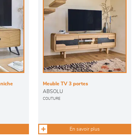
 niche
Meuble TV 3 portes
ABSOLU
COUTURE
En savoir plus