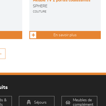
Meuble TV 2 portes coulissantes
SPHERE
COUTURE
En savoir plus
»
its
és &
Meubles de
Séjours
ls
complément