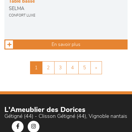
Table basse
SELMA
CONFORT LUXE
En savoir plus
1
2
3
4
5
»
L'Ameublier des Dorices
Gétigné (44) - Clisson Gétigné (44), Vignoble nantais