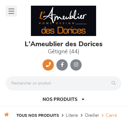
Panneau de gestion des cookies
lose
nu
L'Ameublier des Dorices
Gétigné (44)
NOS PRODUITS
literie
oreiller
carré
TOUS NOS PRODUITS