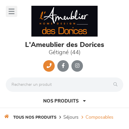
Panneau de gestion des cookies
lose
nu
L'Ameublier des Dorices
Gétigné (44)
NOS PRODUITS
séjours
composables
TOUS NOS PRODUITS