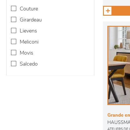
couture
girardeau
lievens
meliconi
movis
salcedo
Grande enf
HAUSSM
ATELIERS DE