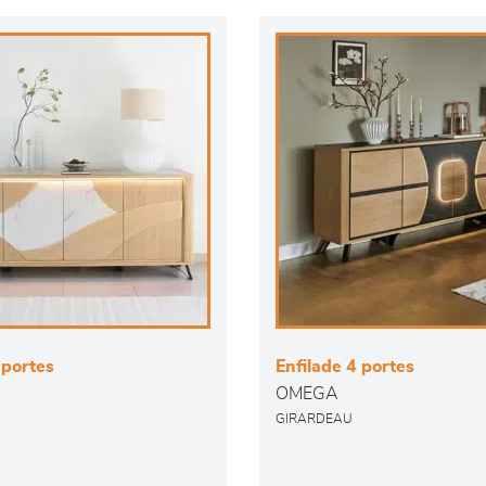
 portes
Enfilade 4 portes
OMEGA
GIRARDEAU