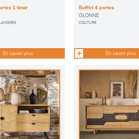
rtes 1 tiroir
Buffet 4 portes
OLONNE
 LANGRES
COUTURE
En savoir plus
En savoir plus