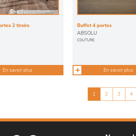
rtes 2 tiroirs
Buffet 4 portes
ABSOLU
COUTURE
En savoir plus
En savoir plus
1
2
3
4