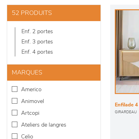
52 PRODUITS
enf. 2 portes
enf. 3 portes
enf. 4 portes
MARQUES
americo
animovel
Enfilade 4
artcopi
GIRARDEAU
ateliers de langres
celio