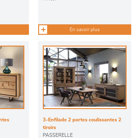
En savoir plus
antes
3-Enfilade 2 portes coulissantes 2
tiroirs
PASSERELLE