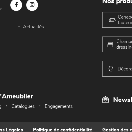
Nos produ
s
Canap
fauteui
Actualités
Chambr
dressin
Décora
L'Ameublier
Newsl
g
Catalogues
Engagements
ns Légales
Politique de confidentialité
Gestion des 