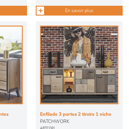
En savoir plus
antes
Enfilade 3 portes 2 tiroirs 1 niche
PATCHWORK
ARTCOPI