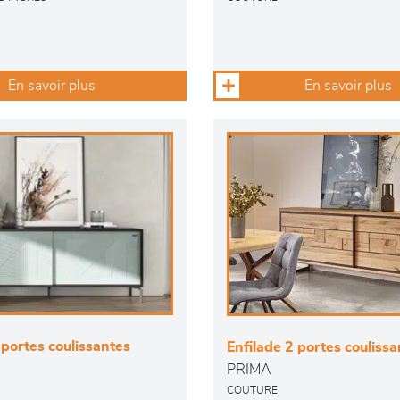
En savoir plus
En savoir plus
 portes coulissantes
Enfilade 2 portes couliss
PRIMA
COUTURE