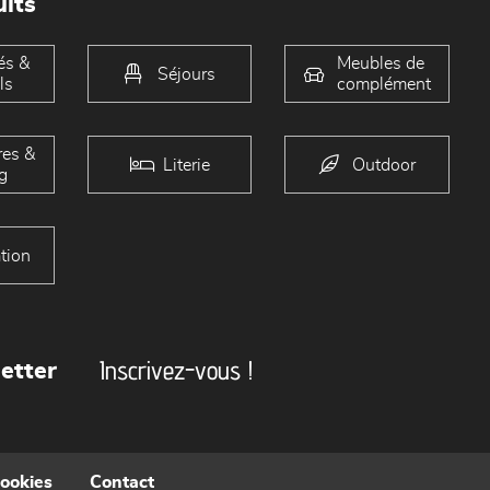
its
és &
Meubles de
Séjours
ls
complément
es &
Literie
Outdoor
g
tion
Inscrivez-vous !
etter
cookies
Contact