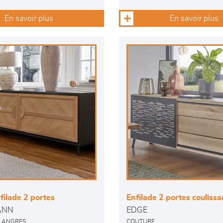
En savoir plus
En savoir plus
ilade 2 portes
Enfilade 2 portes couliss
ANN
EDGE
 LANGRES
COUTURE