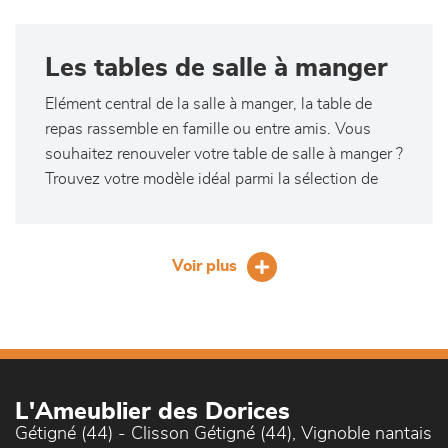
Les tables de salle à manger
Elément central de la salle à manger, la table de
repas rassemble en famille ou entre amis. Vous
souhaitez renouveler votre table de salle à manger ?
Trouvez votre modèle idéal parmi la sélection de
L'Ameublier des Dorices Clisson Gétigné (44),
Vignoble nantais. Table de séjour ronde, carrée ou
rectangulaire, extensible ou non, au design
Voir plus
contemporain ou plus classique, plateau en bois
massif (type chêne), en verre ou en céramique, il y
en a pour toutes les envies, tous les styles et tous
les intérieurs !
Une large gamme de tables
L'Ameublier des Dorices
de séjours
Gétigné (44) - Clisson Gétigné (44), Vignoble nantais