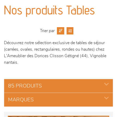
canapés et fauteuils
Nos produits Tables
séjours
meubles de complément
Trier par
Découvrez notre sélection exclusive de tables de séjour
chambres et dressing
(carrées, ovales, rectangulaires, rondes ou hautes) chez
L'Ameublier des Dorices Clisson Gétigné (44), Vignoble
literie
nantais.
outdoor
85 PRODUITS
décoration
MARQUES