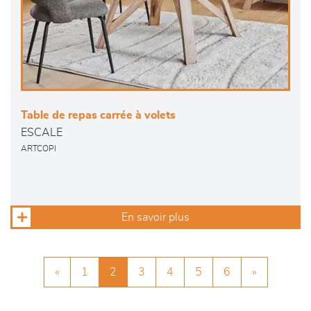
Table de repas carrée à volets
ESCALE
ARTCOPI
En savoir plus
«
1
2
3
4
5
6
»