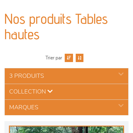
canapés et fauteuils
Nos produits Tables
séjours
hautes
meubles de complément
chambres et dressing
Trier par
literie
3 PRODUITS
outdoor
COLLECTION
décoration
MARQUES