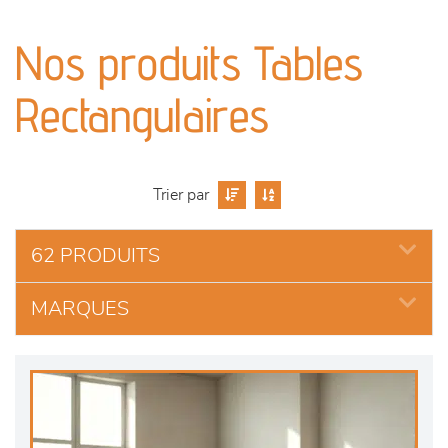
canapés et fauteuils
Nos produits Tables
séjours
Rectangulaires
meubles de complément
chambres et dressing
Trier par
literie
62 PRODUITS
outdoor
MARQUES
décoration