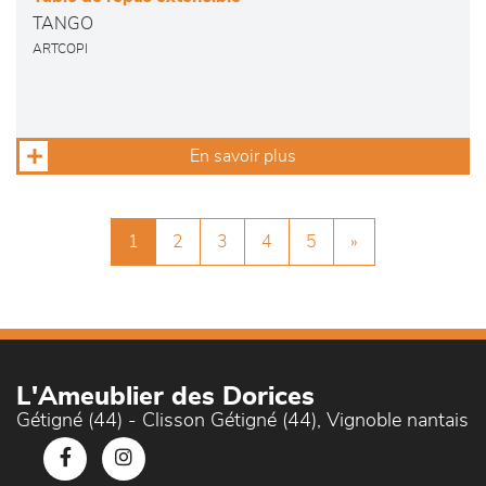
TANGO
ARTCOPI
En savoir plus
1
2
3
4
5
»
L'Ameublier des Dorices
Gétigné (44) - Clisson Gétigné (44), Vignoble nantais