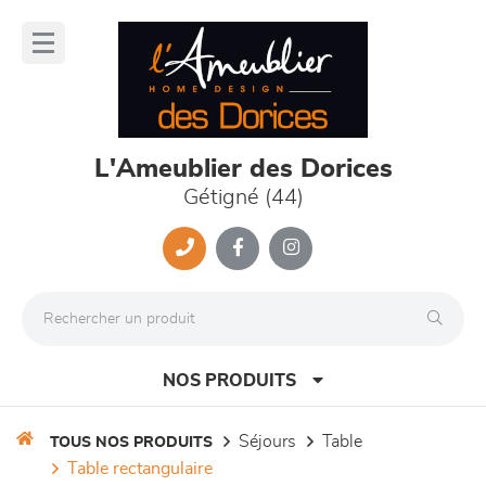
Panneau de gestion des cookies
lose
nu
L'Ameublier des Dorices
Gétigné (44)
NOS PRODUITS
séjours
table
TOUS NOS PRODUITS
table rectangulaire