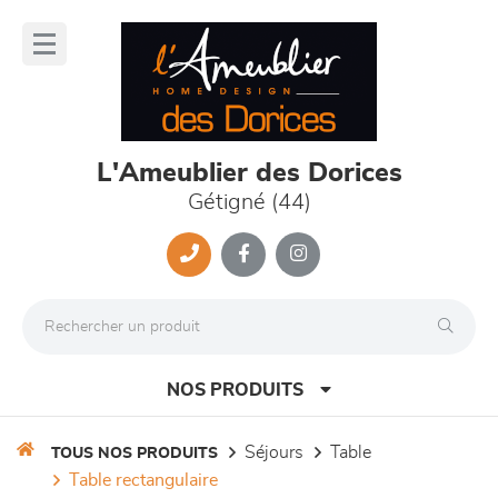
Panneau de gestion des cookies
lose
nu
L'Ameublier des Dorices
Gétigné (44)
NOS PRODUITS
séjours
table
TOUS NOS PRODUITS
table rectangulaire