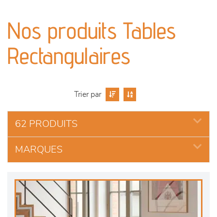
canapés et fauteuils
Nos produits Tables
séjours
Rectangulaires
meubles de complément
chambres et dressing
Trier par
literie
62 PRODUITS
outdoor
MARQUES
décoration