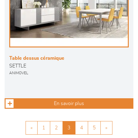
Table dessus céramique
SETTLE
ANIMOVEL
En savoir plus
«
1
2
3
4
5
»