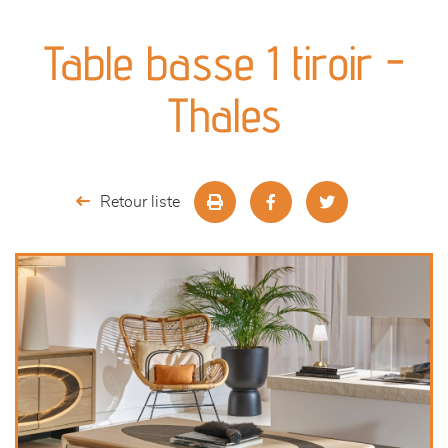
canapés et fauteuils
Table basse 1 tiroir -
séjours
Thales
meubles de complément
chambres et dressing
Retour liste
literie
outdoor
décoration