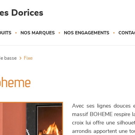
es Dorices
UITS
NOS MARQUES
NOS ENGAGEMENTS
CONTA
ble basse
fixe
Boheme
Avec ses lignes douces e
massif BOHEME respire la c
croix lui offre une silhou
arrondis apportent une tou