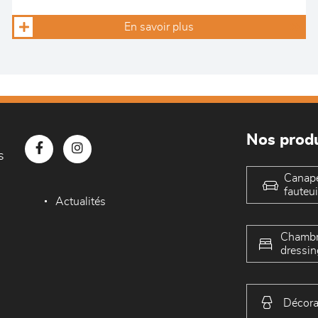
En savoir plus
Nos produ
s
Canap
fauteui
Actualités
Chambr
dressin
Décora