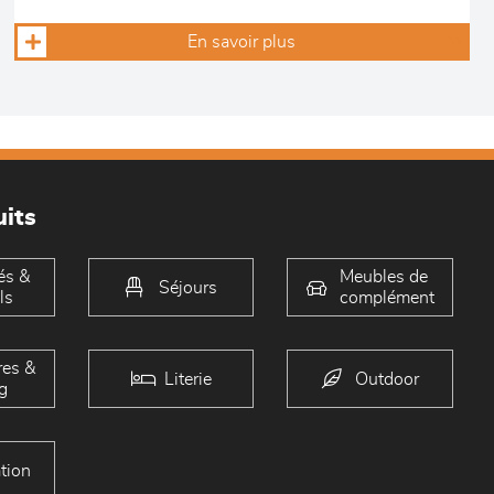
En savoir plus
its
és &
Meubles de
Séjours
ls
complément
es &
Literie
Outdoor
g
tion