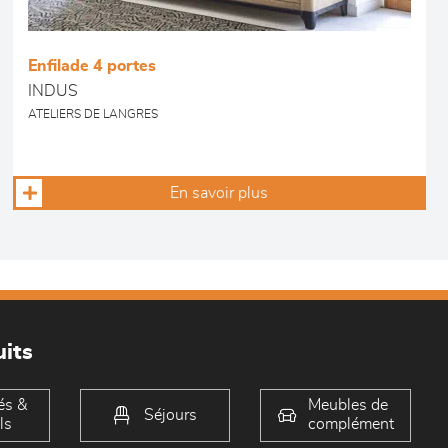
Enfilade 4 portes
INDUS
ATELIERS DE LANGRES
En savoir plus
its
és &
Meubles de
Séjours
ls
complément