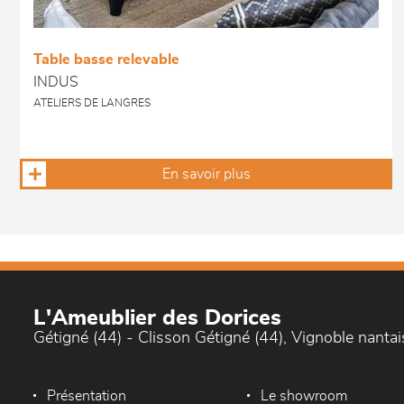
Table basse relevable
INDUS
ATELIERS DE LANGRES
En savoir plus
L'Ameublier des Dorices
Gétigné (44) - Clisson Gétigné (44), Vignoble nantai
Présentation
Le showroom