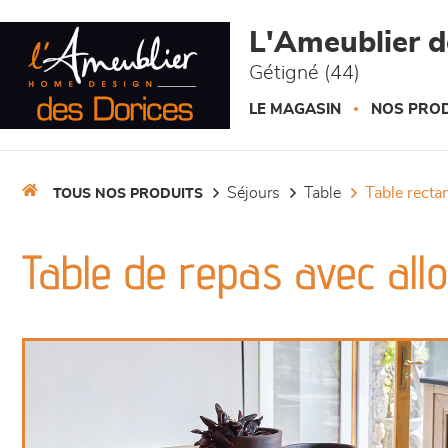
Panneau de gestion des cookies
L'Ameublier d
Gétigné (44)
LE MAGASIN
NOS PROD
séjours
table
table recta
TOUS NOS PRODUITS
Table de repas avec all