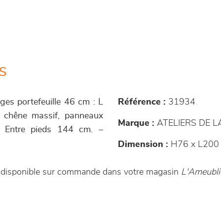
s
ges portefeuille 46 cm : L
Référence :
31934
 chêne massif, panneaux
Marque :
ATELIERS DE 
 Entre pieds 144 cm. –
Dimension :
H76 x L200
st disponible sur commande dans votre magasin
L'Ameubli