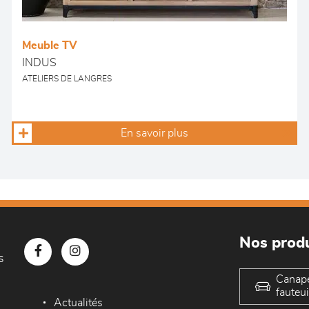
Meuble TV
INDUS
ATELIERS DE LANGRES
En savoir plus
Nos produ
s
Canap
fauteui
Actualités