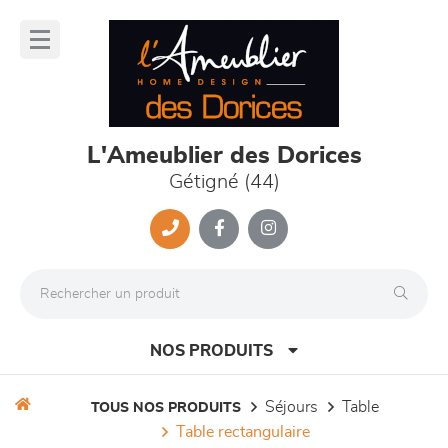
Panneau de gestion des cookies
lose
nu
L'Ameublier des Dorices
Gétigné (44)
NOS PRODUITS
séjours
table
TOUS NOS PRODUITS
table rectangulaire