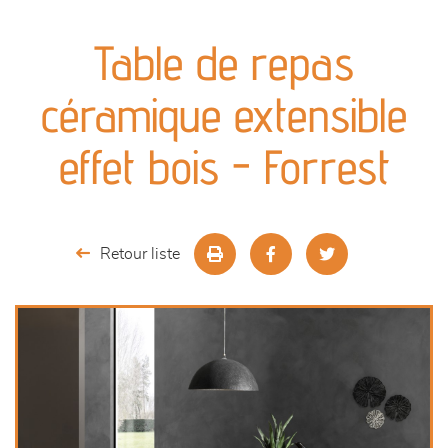
canapés et fauteuils
Table de repas
séjours
céramique extensible
meubles de complément
effet bois - Forrest
chambres et dressing
literie
Retour liste
outdoor
décoration