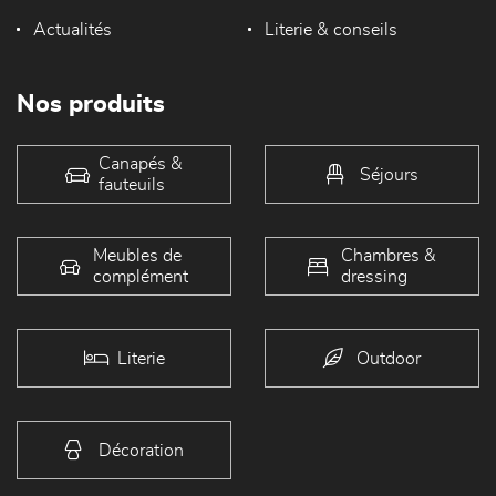
Actualités
Literie & conseils
Nos produits
Canapés &
Séjours
fauteuils
Meubles de
Chambres &
complément
dressing
Literie
Outdoor
Décoration